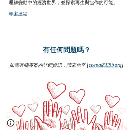
理解變動中的經濟世界，並探索再生與協作的可能。
專案連結
有任何問題嗎？
如需有關專案的詳細資訊，請來信至 [
c
e
e
p
a@115b.org
]